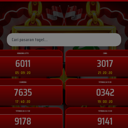
HONGKONG LOTTO
CHINA
6011
3017
05 : 09 : 16
21 : 20 : 16
CAMBODIA
TOTOMACAU 13:00
7635
0342
17 : 40 : 16
19 : 00 : 16
TOTOMACAU 22:00
TOTOMACAU 23:00
9178
9141