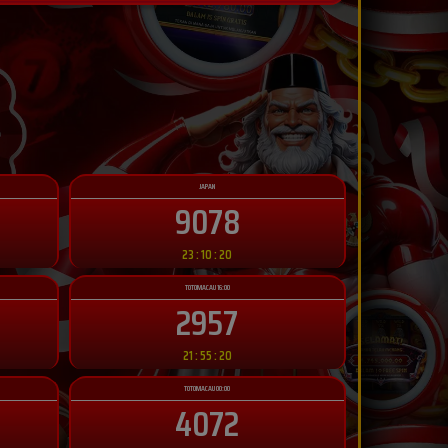
JAPAN
9078
23 : 10 : 16
TOTOMACAU 16:00
2957
21 : 55 : 16
TOTOMACAU 00:00
4072