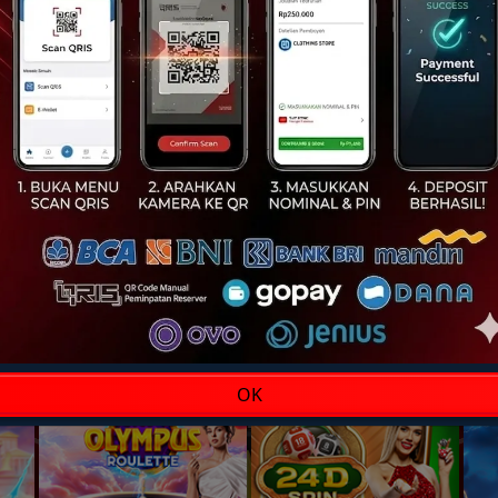
Show More Games
OK