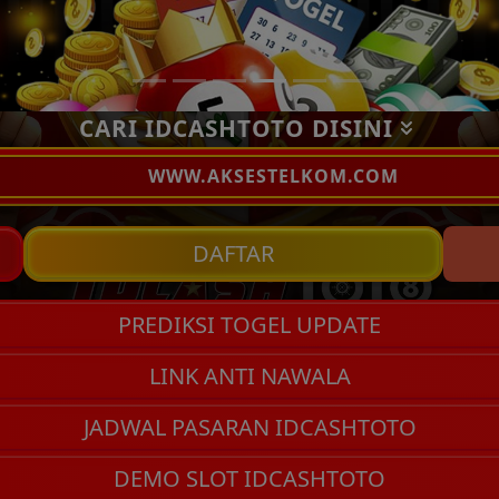
CARI IDCASHTOTO DISINI
WWW.AKSESTELKOM.COM
DAFTAR
PREDIKSI TOGEL UPDATE
LINK ANTI NAWALA
JADWAL PASARAN IDCASHTOTO
DEMO SLOT IDCASHTOTO