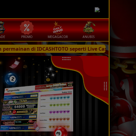
ADE
PROMO
MEGAGACOR
ANUBIS
gel & Slot Terpercaya 2025.