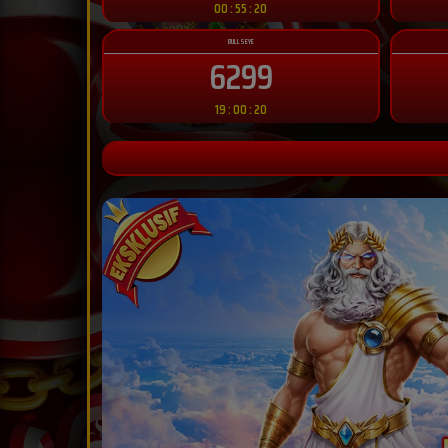
00 : 55 : 16
BULLSEYE
6299
19 : 00 : 16