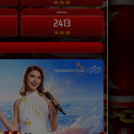
05 : 55 : 16
SYDNEY POOLS
2413
19 : 50 : 16