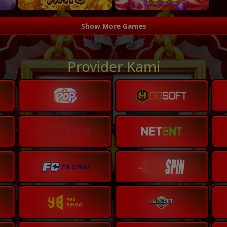
Show More Games
Provider Kami