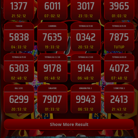
1377
6011
3017
3965
21 : 52 : 09
07 : 02 : 09
23 : 13 : 09
01 : 03 : 09
TAIWAN
CAMBODIA
TOTOMACAU 13:00
TOTOMACAU 16:00
5838
7635
0342
7875
04 : 33 : 09
19 : 33 : 09
20 : 53 : 09
TUTUP
TOTOMACAU 19:00
TOTOMACAU 22:00
TOTOMACAU 23:00
TOTOMACAU 00:00
6303
9178
9141
4072
02 : 48 : 09
05 : 48 : 09
06 : 48 : 09
07 : 48 : 09
BULLSEYE
SINGAPORE
HONGKONG POOLS
SYDNEY POOLS
6299
7907
9943
2413
20 : 53 : 09
01 : 33 : 09
06 : 53 : 09
21 : 43 : 09
Show More Result