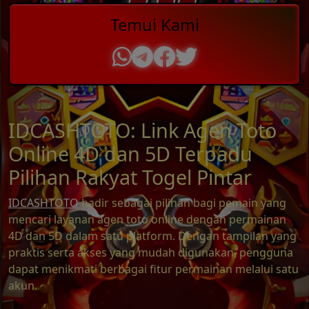
Temui Kami
IDCASHTOTO: Link Agen Toto
Online 4D dan 5D Terpadu
Pilihan Rakyat Togel Pintar
IDCASHTOTO
hadir sebagai pilihan bagi pemain yang
mencari layanan agen toto online dengan permainan
4D dan 5D dalam satu platform. Dengan tampilan yang
praktis serta akses yang mudah digunakan, pengguna
dapat menikmati berbagai fitur permainan melalui satu
akun.