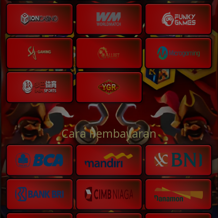
Cara Pembayaran