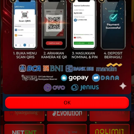
Show More Games
Provider Kami
OK