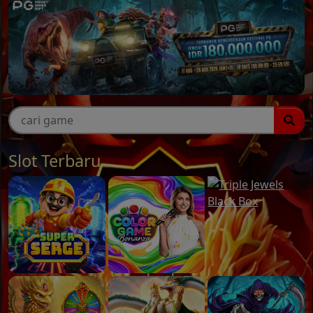
Slot Terbaru