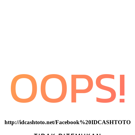
OOPS!
http://idcashtoto.net/Facebook%20IDCASHTOTO