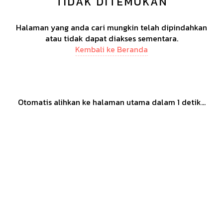
TIDAK DITEMUKAN
Halaman yang anda cari mungkin telah dipindahkan
atau tidak dapat diakses sementara.
Kembali ke Beranda
Otomatis alihkan ke halaman utama dalam
1
detik...