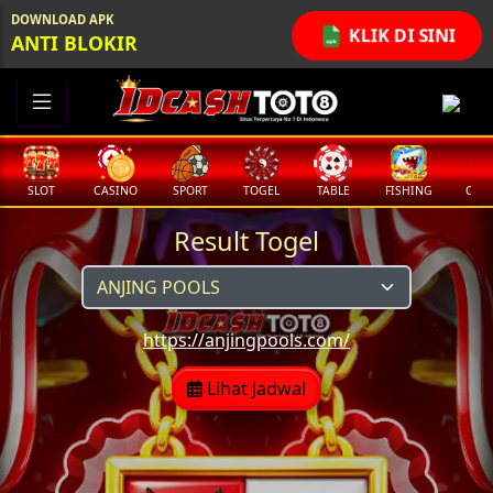
DOWNLOAD APK
KLIK DI SINI
ANTI BLOKIR
SLOT
CASINO
SPORT
TOGEL
TABLE
FISHING
COCK
Result Togel
https://anjingpools.com/
Lihat Jadwal