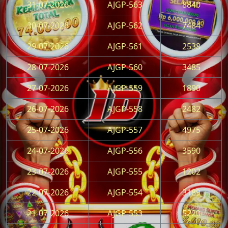
31-07-2026
AJGP-563
8840
30-07-2026
AJGP-562
7484
29-07-2026
AJGP-561
2538
28-07-2026
AJGP-560
3485
27-07-2026
AJGP-559
1890
26-07-2026
AJGP-558
2482
25-07-2026
AJGP-557
4975
24-07-2026
AJGP-556
3590
23-07-2026
AJGP-555
1202
22-07-2026
AJGP-554
3189
21-07-2026
AJGP-553
5220