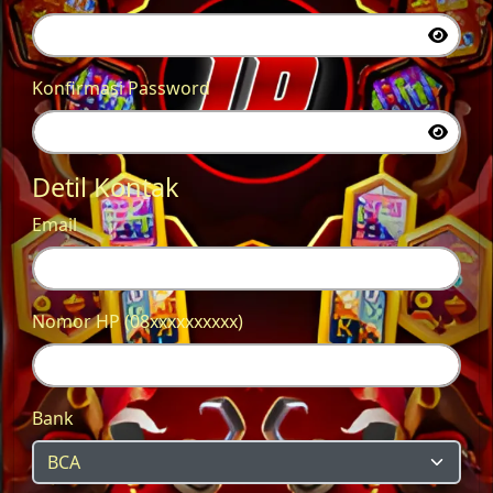
Konfirmasi Password
Detil Kontak
Email
Nomor HP (08xxxxxxxxxx)
Bank