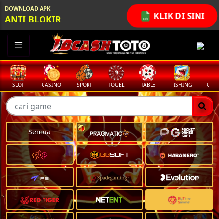
DOWNLOAD APK
KLIK DI SINI
ANTI BLOKIR
SLOT
CASINO
SPORT
TOGEL
TABLE
FISHING
COCK
Semua