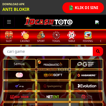
DOWNLOAD APK
KLIK DI SINI
ANTI BLOKIR
CASINO
SPORT
TOGEL
TABLE
FISHING
COCK F.
ARC
Semua