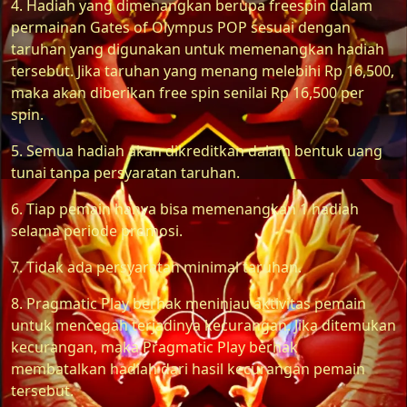
4. Hadiah yang dimenangkan berupa freespin dalam
permainan Gates of Olympus POP sesuai dengan
taruhan yang digunakan untuk memenangkan hadiah
tersebut. Jika taruhan yang menang melebihi Rp 16,500,
maka akan diberikan free spin senilai Rp 16,500 per
spin.
5. Semua hadiah akan dikreditkan dalam bentuk uang
tunai tanpa persyaratan taruhan.
6. Tiap pemain hanya bisa memenangkan 1 hadiah
selama periode promosi.
7. Tidak ada persyaratan minimal taruhan.
8. Pragmatic Play berhak meninjau aktivitas pemain
untuk mencegah terjadinya kecurangan. Jika ditemukan
kecurangan, maka Pragmatic Play berhak
membatalkan hadiah dari hasil kecurangan pemain
tersebut.