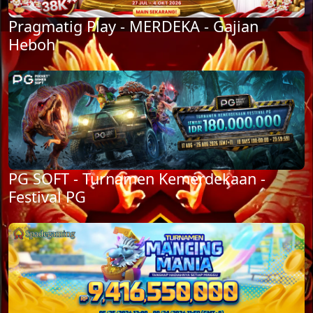
Pragmatig Play - MERDEKA - Gajian
Heboh
PG SOFT - Turnamen Kemerdekaan -
Festival PG