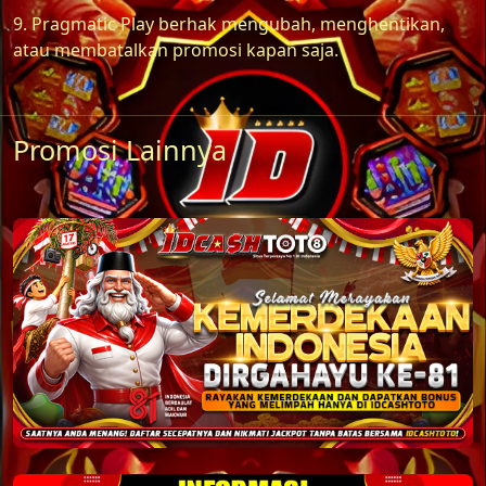
9. Pragmatic Play berhak mengubah, menghentikan,
atau membatalkan promosi kapan saja.
Promosi Lainnya